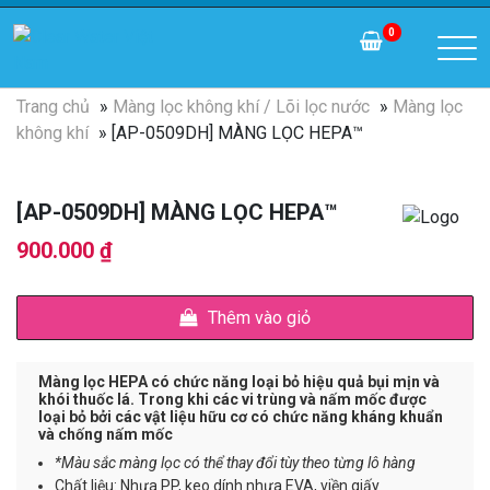
0
Trang chủ
»
Màng lọc không khí / Lõi lọc nước
»
Màng lọc
không khí
» [AP-0509DH] MÀNG LỌC HEPA™
[AP-0509DH] MÀNG LỌC HEPA™
900.000
₫
Thêm vào giỏ
Màng lọc HEPA có chức năng loại bỏ hiệu quả bụi mịn và
khói thuốc lá. Trong khi các vi trùng và nấm mốc được
loại bỏ bởi các vật liệu hữu cơ có chức năng kháng khuẩn
và chống nấm mốc
*Màu sắc màng lọc có thể thay đổi tùy theo từng lô hàng
Chất liệu: Nhựa PP, keo dính nhựa EVA, viền giấy