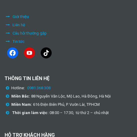
Giới thiệu
Liên hệ
Câu hỏi thường gặp
Tin tức
facebook
youtube
tiktok
THÔNG TIN LIÊN HỆ
Hotline:
0981.368.308
Miền Bắc:
88 Nguyễn Văn Lộc, Mộ Lao, Hà Đông, Hà Nội
Miền Nam:
616 Điện Biên Phủ, P. Vườn Lài, TP.HCM
Thời gian làm việc:
08:00 – 17:30, từ thứ 2 – chủ nhật
HỖ TRỢ KHÁCH HÀNG