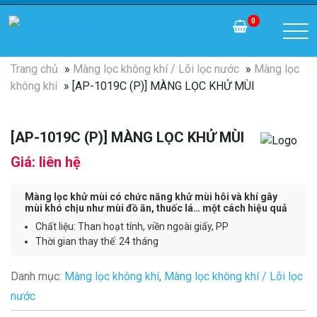
0
Trang chủ
»
Màng lọc không khí / Lõi lọc nước
»
Màng lọc
không khí
» [AP-1019C (P)] MÀNG LỌC KHỬ MÙI
[AP-1019C (P)] MÀNG LỌC KHỬ MÙI
Giá: liên hệ
Màng lọc khử mùi có chức năng khử mùi hôi và khí gây
mùi khó chịu như mùi đồ ăn, thuốc lá… một cách hiệu quả
Chất liệu: Than hoạt tính, viền ngoài giấy, PP
Thời gian thay thế: 24 tháng
Danh mục:
Màng lọc không khí
,
Màng lọc không khí / Lõi lọc
nước