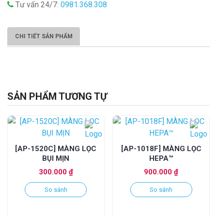
Tư vấn 24/7:
0981.368.308
CHI TIẾT SẢN PHẨM
SẢN PHẨM TƯƠNG TỰ
[AP-1520C] MÀNG LỌC
[AP-1018F] MÀNG LỌC
BỤI MỊN
HEPA™
300.000
₫
900.000
₫
So sánh
So sánh