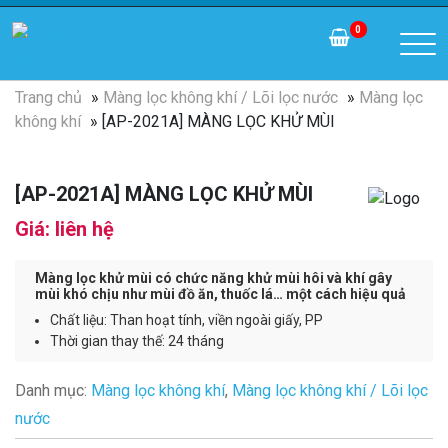
0
Trang chủ
»
Màng lọc không khí / Lõi lọc nước
»
Màng lọc
không khí
» [AP-2021A] MÀNG LỌC KHỬ MÙI
[AP-2021A] MÀNG LỌC KHỬ MÙI
Giá: liên hệ
Màng lọc khử mùi có chức năng khử mùi hôi và khí gây
mùi khó chịu như mùi đồ ăn, thuốc lá… một cách hiệu quả
Chất liệu: Than hoạt tính, viền ngoài giấy, PP
Thời gian thay thế: 24 tháng
Danh mục:
Màng lọc không khí
,
Màng lọc không khí / Lõi lọc
nước