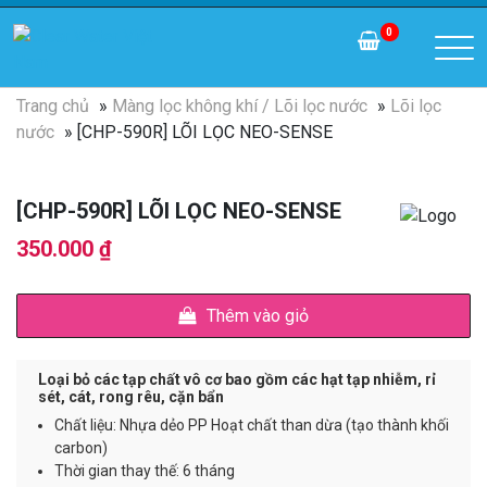
0
Trang chủ
»
Màng lọc không khí / Lõi lọc nước
»
Lõi lọc
nước
» [CHP-590R] LÕI LỌC NEO-SENSE
[CHP-590R] LÕI LỌC NEO-SENSE
350.000
₫
Thêm vào giỏ
Loại bỏ các tạp chất vô cơ bao gồm các hạt tạp nhiễm, rỉ
sét, cát, rong rêu, cặn bẩn
Chất liệu: Nhựa dẻo PP Hoạt chất than dừa (tạo thành khối
carbon)
Thời gian thay thế: 6 tháng