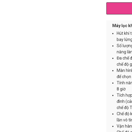
Máy lọc kh
Hút khí 
bay lửng
Số lượng
năng làm
Đa chế đ
chế độ g
Màn hình
để chọn
Tính năn
8 giờ
Tích hợp
đình (cả
chế độ 
Chế độ k
lần vô t
Vận hành