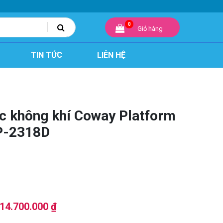
0
Giỏ hàng
TIN TỨC
LIÊN HỆ
c không khí Coway Platform
P-2318D
Giá
Giá
14.700.000
₫
gốc
hiện