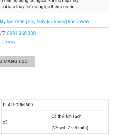
an toàn tự động tắt nguồn khi mở nắp máy
p chỉ báo thay thế màng lọc theo ý muốn
áy lọc không khí
,
Máy lọc không khí Coway
/7:
0981.368.308
:
Coway
G MÀNG LỌC
PLATFORM 600
Có thể làm sạch
x3
(Vệ sinh 2 ~ 4 tuần)