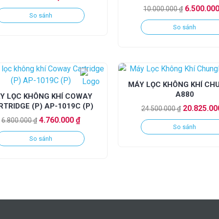
Giá
6.500.00
10.000.000
₫
So sánh
gốc
So sánh
là:
10.000.00
MÁY LỌC KHÔNG KHÍ CH
A880
Y LỌC KHÔNG KHÍ COWAY
TRIDGE (P) AP-1019C (P)
Giá
20.825.0
24.500.000
₫
Giá
Giá
gốc
4.760.000
₫
6.800.000
₫
So sánh
gốc
hiện
là:
So sánh
là:
tại
24.500.000
6.800.000 ₫.
là:
4.760.000 ₫.