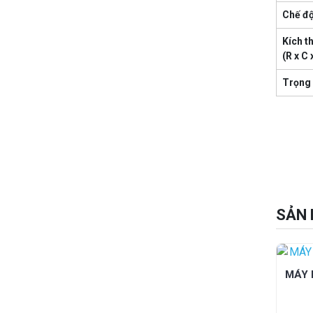
Chế đ
Kích t
(R x C 
Trọng 
SẢN 
MÁY 