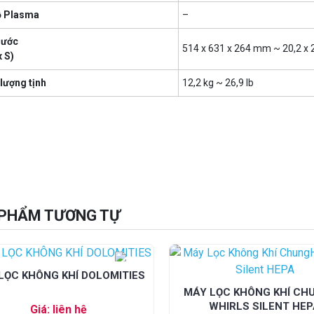
ộ Plasma
–
hước
514 x 631 x 264 mm ~ 20,2 x 2
x S)
lượng tịnh
12,2 kg ~ 26,9 lb
PHẨM TƯƠNG TỰ
LỌC KHÔNG KHÍ DOLOMITIES
MÁY LỌC KHÔNG KHÍ C
WHIRLS SILENT HE
Giá: liên hệ