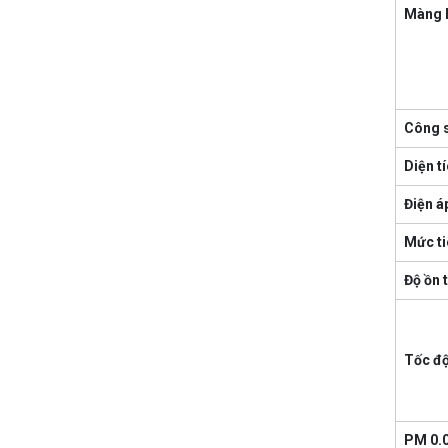
Màng l
Công s
Diện t
Điện á
Mức ti
Độ ồn t
Tốc độ
PM 0.