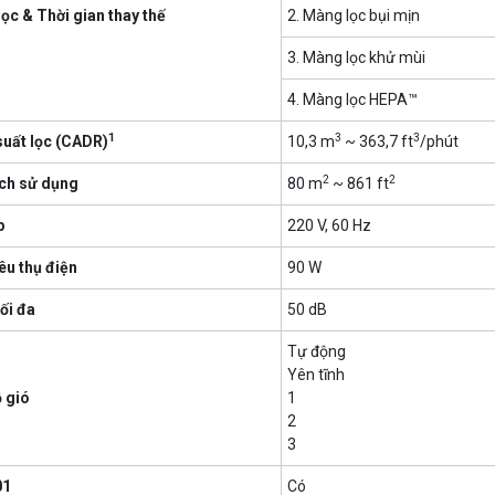
ọc & Thời gian thay thế
2. Màng lọc bụi mịn
3. Màng lọc khử mùi
4. Màng lọc HEPA™
1
3
3
uất lọc (CADR)
10,3 m
~ 363,7 ft
/phút
2
2
ích sử dụng
80 m
~ 861 ft
p
220 V, 60 Hz
êu thụ điện
90 W
ối đa
50 dB
Tự động
Yên tĩnh
 gió
1
2
3
01
Có