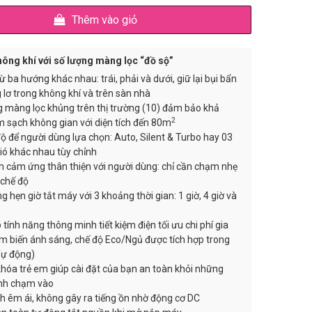
là:
tại
Thêm vào giỏ
21.000.000 ₫.
là:
14.700.000 ₫.
ông khí với số lượng màng lọc “đồ sộ”
từ ba hướng khác nhau: trái, phải và dưới, giữ lại bụi bẩn
 lơ trong không khí và trên sàn nhà
 màng lọc khủng trên thị trường (10) đảm bảo khả
2
 sạch không gian với diện tích đến 80m
ộ để người dùng lựa chọn: Auto, Silent & Turbo hay 03
ió khác nhau tùy chỉnh
 cảm ứng thân thiện với người dùng: chỉ cần chạm nhẹ
 chế độ
g hẹn giờ tắt máy với 3 khoảng thời gian: 1 giờ, 4 giờ và
 tính năng thông minh tiết kiệm điện tối ưu chi phí gia
m biến ánh sáng, chế độ Eco/Ngủ được tích hợp trong
Tự động)
hóa trẻ em giúp cài đặt của bạn an toàn khỏi những
ình chạm vào
 êm ái, không gây ra tiếng ồn nhờ động cơ DC