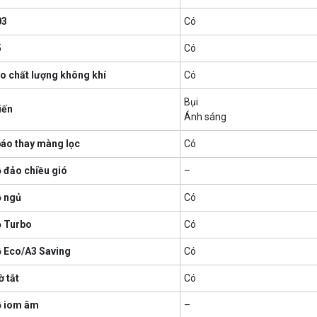
03
Có
5
Có
o chất lượng không khí
Có
Bụi
iến
Ánh sáng
áo thay màng lọc
Có
 đảo chiều gió
–
 ngủ
Có
 Turbo
Có
 Eco/A3 Saving
Có
ờ tắt
Có
ộ iom âm
–