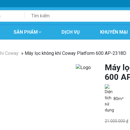
SẢN PHẨM
DỊCH VỤ
KHUYẾN MẠI
khí Coway
» Máy lọc không khí Coway Platform 600 AP-2318D
Máy lọ
600 A
80m²
21.000.000
₫