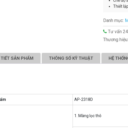
Chế độ 
Thiết lậ
Danh mục:
M
Tư vấn 24
Thương hiệu
 TIẾT SẢN PHẨM
THÔNG SỐ KỸ THUẬT
HỆ THỐN
hẩm
AP-2318D
1. Màng lọc thô