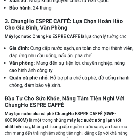
Xuất xứ:
Nhập khẩu nguyên chiếc từ Hàn Quốc.
Bảo hành:
24 tháng
3. ChungHo ESPRE CAFFÉ: Lựa Chọn Hoàn Hảo
Cho Gia Đình, Văn Phòng
Máy lọc nước ChungHo ESPRE CAFFÉ
là lựa chọn lý tưởng cho:
Gia đình:
Cung cấp nước sạch, an toàn cho mọi thành viên,
đáp ứng nhu cầu uống, nấu ăn, pha chế.
Văn phòng:
Mang đến sự tiện lợi, chuyên nghiệp, nâng
cao hình ảnh công ty.
Quán cà phê nhỏ:
Hỗ trợ pha chế cà phê, đồ uống nhanh
chóng, đảm bảo vệ sinh.
Đầu Tư Cho Sức Khỏe, Nâng Tầm Tiện Nghi Với
ChungHo ESPRE CAFFÉ
Máy lọc nước pha cà phê ChungHo ESPRE CAFFÉ (GWF-
60C9660M)
là một trong những
máy lọc nước nóng lạnh tốt
nhất
hiện nay, không chỉ cung cấp nguồn nước sạch, an toàn mà
còn mang đến trải nghiệm sống tiện nghi, đẳng cấp với khả năng