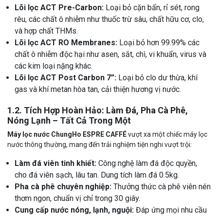
Lõi lọc ACT Pre-Carbon:
Loại bỏ cặn bẩn, rỉ sét, rong
rêu, các chất ô nhiễm như thuốc trừ sâu, chất hữu cơ, clo,
và hợp chất THMs.
Lõi lọc ACT RO Membranes:
Loại bỏ hơn 99.99% các
chất ô nhiễm độc hại như asen, sắt, chì, vi khuẩn, virus và
các kim loại nặng khác.
Lõi lọc ACT Post Carbon 7”:
Loại bỏ clo dư thừa, khí
gas và khí metan hòa tan, cải thiện hương vị nước.
1.2. Tích Hợp Hoàn Hảo: Làm Đá, Pha Cà Phê,
Nóng Lạnh – Tất Cả Trong Một
Máy lọc nước ChungHo ESPRE CAFFÉ
vượt xa một chiếc máy lọc
nước thông thường, mang đến trải nghiệm tiện nghi vượt trội:
Làm đá viên tinh khiết:
Công nghệ làm đá độc quyền,
cho đá viên sạch, lâu tan. Dung tích làm đá 0.5kg.
Pha cà phê chuyên nghiệp:
Thưởng thức cà phê viên nén
thơm ngon, chuẩn vị chỉ trong 30 giây.
Cung cấp nước nóng, lạnh, nguội:
Đáp ứng mọi nhu cầu