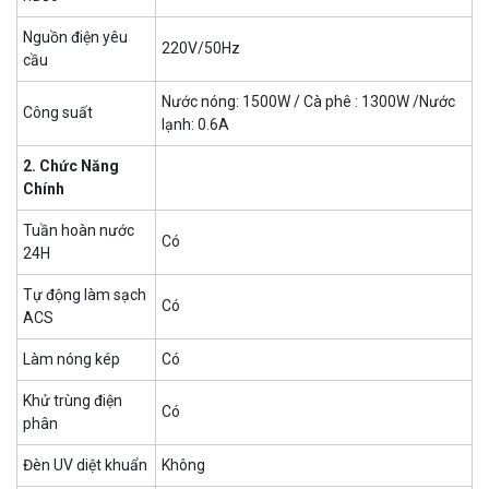
Nguồn điện yêu
220V/50Hz
cầu
Nước nóng: 1500W / Cà phê : 1300W /Nước
Công suất
lạnh: 0.6A
2. Chức Năng
Chính
Tuần hoàn nước
Có
24H
Tự động làm sạch
Có
ACS
Làm nóng kép
Có
Khử trùng điện
Có
phân
Đèn UV diệt khuẩn
Không