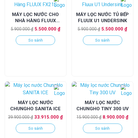
MÁY LỌC NƯỚC CHO
MÁY LỌC NƯỚC TỦ BẾP
NHÀ HÀNG FLUUX
FLUUX U1 UNDERSINK
FX21S
Giá
Giá
Giá
Giá
5.500.000
₫
5.500.000
₫
5.900.000
₫
5.900.000
₫
gốc
hiện
gốc
hiện
So sánh
So sánh
là:
tại
là:
tại
5.900.000 ₫.
là:
5.900.000 ₫.
là:
5.500.000 ₫.
5.50
MÁY LỌC NƯỚC
MÁY LỌC NƯỚC
CHUNGHO SANITA ICE
CHUNGHO TINY 300 UV
Giá
Giá
Giá
Giá
33.915.000
₫
8.900.000
₫
39.900.000
₫
15.900.000
₫
gốc
hiện
gốc
hiện
So sánh
So sánh
là:
tại
là:
tại
39.900.000 ₫.
là:
15.900.000 ₫.
là: