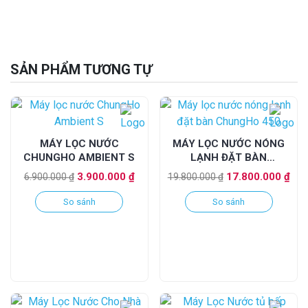
SẢN PHẨM TƯƠNG TỰ
MÁY LỌC NƯỚC
MÁY LỌC NƯỚC NÓNG
CHUNGHO AMBIENT S
LẠNH ĐẶT BÀN
CHUNGHO 450
Giá
Giá
Giá
Giá
3.900.000
₫
17.800.000
₫
6.900.000
₫
19.800.000
₫
gốc
hiện
gốc
hiệ
So sánh
So sánh
là:
tại
là:
tại
6.900.000 ₫.
là:
19.800.000 ₫.
là:
3.900.000 ₫.
17.