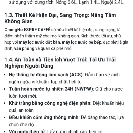
sử dụng với dung tích: Nóng 0.6L, Lạnh 1.4L, Nguội 2.4L.
1.3. Thiết Kế Hiện Đại, Sang Trọng: Nâng Tầm
Không Gian
ChungHo ESPRE CAFFÉ
sở hữu thiết kế hiện đại, sang trọng, là
điểm nhấn thẩm mỹ cho mọi không gian. Kích thước tối ưu, phù
hợp với
máy lọc nước đặt bàn
,
máy lọc nước bệ bếp
, đặc biệt là gia
đình,
văn phòng
và quán cà phê nhỏ.
1.4. An Toàn và Tiện Ích Vượt Trội: Tối Ưu Trải
Nghiệm Người Dùng
Hệ thống tự động làm sạch (ACS):
Đảm bảo vệ sinh,
ngăn ngừa vi khuẩn, tạp chất tích tụ.
Tuần hoàn nước tự nhiên 24H (NWPW):
Giữ cho nước
luôn tươi mới.
Khử trùng bằng công nghệ điện phân:
Diệt khuẩn hiệu
quả, an toàn.
Điều khiển cảm ứng thông minh:
Dễ dàng thao tác, lựa
chọn chế độ.
Vòi nước điện tử:
Lấy nước chính xác, tiện lợi.