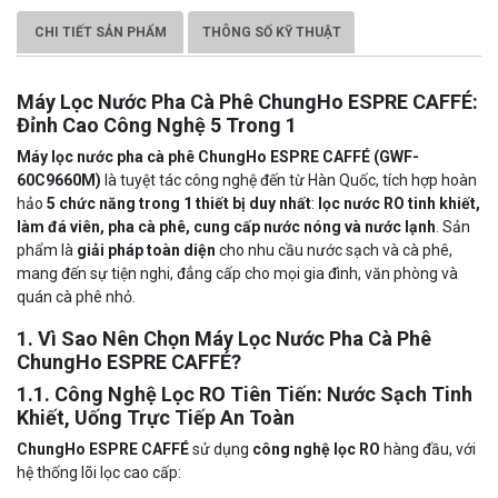
CHI TIẾT SẢN PHẨM
THÔNG SỐ KỸ THUẬT
Máy Lọc Nước Pha Cà Phê ChungHo ESPRE CAFFÉ:
Đỉnh Cao Công Nghệ 5 Trong 1
Máy lọc nước pha cà phê ChungHo ESPRE CAFFÉ (GWF-
60C9660M)
là tuyệt tác công nghệ đến từ Hàn Quốc, tích hợp hoàn
hảo
5 chức năng trong 1 thiết bị duy nhất
:
lọc nước RO tinh khiết,
làm đá viên, pha cà phê, cung cấp nước nóng và nước lạnh
. Sản
phẩm là
giải pháp toàn diện
cho nhu cầu nước sạch và cà phê,
mang đến sự tiện nghi, đẳng cấp cho mọi gia đình, văn phòng và
quán cà phê nhỏ.
1. Vì Sao Nên Chọn Máy Lọc Nước Pha Cà Phê
ChungHo ESPRE CAFFÉ?
1.1. Công Nghệ Lọc RO Tiên Tiến: Nước Sạch Tinh
Khiết, Uống Trực Tiếp An Toàn
ChungHo ESPRE CAFFÉ
sử dụng
công nghệ lọc RO
hàng đầu, với
hệ thống lõi lọc cao cấp: