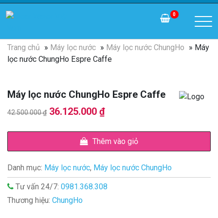
0
Trang chủ
»
Máy lọc nước
»
Máy lọc nước ChungHo
» Máy
lọc nước ChungHo Espre Caffe
Máy lọc nước ChungHo Espre Caffe
Giá
Giá
36.125.000
₫
42.500.000
₫
gốc
hiện
là:
tại
Thêm vào giỏ
42.500.000 ₫.
là:
Danh mục:
Máy lọc nước
,
Máy lọc nước ChungHo
36.125.000 ₫.
Tư vấn 24/7:
0981.368.308
Thương hiệu:
ChungHo