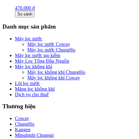
470.000
₫
So sánh
Danh mục sản phẩm
Máy lọc nước
Máy lọc nước Coway
Máy lọc nước ChungHo
Máy lọc nước tạo kiềm
Máy Lọc Tổng Đầu Nguồn
Máy lọc không khí
Máy lọc không khí ChungHo
Máy lọc không khí Coway
Lõi lọc nước
Màng lọc không khí
Dịch vụ cho thuê
Thương hiệu
Coway
ChungHo
Kangen
Mitsubishi Cleansui