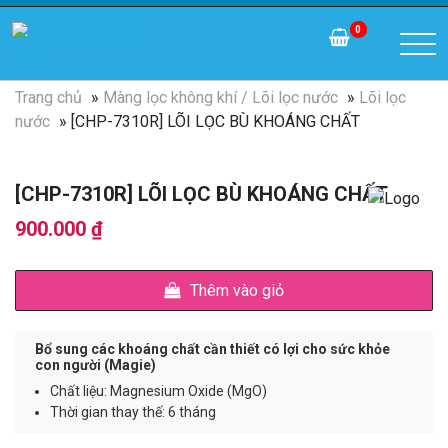
0
Trang chủ
»
Màng lọc không khí / Lõi lọc nước
»
Lõi lọc
nước
» [CHP-7310R] LÕI LỌC BÙ KHOÁNG CHẤT
[CHP-7310R] LÕI LỌC BÙ KHOÁNG CHẤT
900.000
₫
Thêm vào giỏ
Bổ sung các khoáng chất cần thiết có lợi cho sức khỏe
con người (Magie)
Chất liệu: Magnesium Oxide (MgO)
Thời gian thay thế: 6 tháng