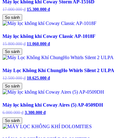
Máy lọc không khí Coway Storm AP-1516D
17.000.000
₫
Giá
15.300.000
₫
Giá
gốc
hiện
So sánh
là:
tại
17.000.000 ₫.
là:
15.300.000 ₫.
Máy lọc không khí Coway Classic AP-1018F
15.800.000
₫
Giá
11.060.000
₫
Giá
gốc
hiện
So sánh
là:
tại
15.800.000 ₫.
là:
11.060.000 ₫.
Máy Lọc Không Khí ChungHo Whirls Silent 2 ULPA
12.500.000
₫
Giá
10.625.000
₫
Giá
gốc
hiện
So sánh
là:
tại
12.500.000 ₫.
là:
10.625.000 ₫.
Máy lọc không khí Coway Aires (5) AP-0509DH
6.000.000
₫
Giá
3.300.000
₫
Giá
gốc
hiện
So sánh
là:
tại
6.000.000 ₫.
là:
3.300.000 ₫.