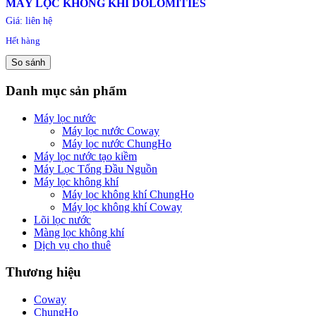
MÁY LỌC KHÔNG KHÍ DOLOMITIES
Giá: liên hệ
Hết hàng
So sánh
Danh mục sản phẩm
Máy lọc nước
Máy lọc nước Coway
Máy lọc nước ChungHo
Máy lọc nước tạo kiềm
Máy Lọc Tổng Đầu Nguồn
Máy lọc không khí
Máy lọc không khí ChungHo
Máy lọc không khí Coway
Lõi lọc nước
Màng lọc không khí
Dịch vụ cho thuê
Thương hiệu
Coway
ChungHo