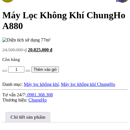
Máy Lọc Không Khí ChungHo
A880
77m²
24.500.000
₫
Giá
20.825.000
₫
Giá
gốc
hiện
Còn hàng
là:
tại
24.500.000 ₫.
là:
Máy
Thêm vào giỏ
20.825.000 ₫.
Lọc
Không
Danh mục:
Máy lọc không khí
,
Máy lọc không khí ChungHo
Khí
ChungHo
Tư vấn 24/7:
0981.368.308
A880
Thương hiệu:
ChungHo
quantity
Chi tiết sản phẩm