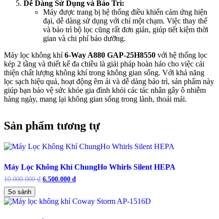
Dễ Dàng Sử Dụng và Bảo Trì:
Máy được trang bị hệ thống điều khiển cảm ứng hiện
đại, dễ dàng sử dụng với chỉ một chạm. Việc thay thế
và bảo trì bộ lọc cũng rất đơn giản, giúp tiết kiệm thời
gian và chi phí bảo dưỡng.
Máy lọc không khí
6-Way A880 GAP-25H8550
với hệ thống lọc
kép 2 tầng và thiết kế đa chiều là giải pháp hoàn hảo cho việc cải
thiện chất lượng không khí trong không gian sống. Với khả năng
lọc sạch hiệu quả, hoạt động êm ái và dễ dàng bảo trì, sản phẩm này
giúp bạn bảo vệ sức khỏe gia đình khỏi các tác nhân gây ô nhiễm
hàng ngày, mang lại không gian sống trong lành, thoải mái.
Sản phẩm tương tự
Máy Lọc Không Khí ChungHo Whirls Silent HEPA
10.000.000
₫
Giá
6.500.000
₫
Giá
gốc
hiện
So sánh
là:
tại
10.000.000 ₫.
là:
6.500.000 ₫.