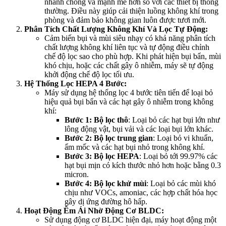
nhanh chóng và mạnh mẽ hơn so với các thiết bị thông
thường. Điều này giúp cải thiện luồng không khí trong
phòng và đảm bảo không gian luôn được tươi mới.
Phân Tích Chất Lượng Không Khí Và Lọc Tự Động:
Cảm biến bụi và mùi siêu nhạy có khả năng phân tích
chất lượng không khí liên tục và tự động điều chỉnh
chế độ lọc sao cho phù hợp. Khi phát hiện bụi bẩn, mùi
khó chịu, hoặc các chất gây ô nhiễm, máy sẽ tự động
khởi động chế độ lọc tối ưu.
Hệ Thống Lọc HEPA 4 Bước:
Máy sử dụng hệ thống lọc 4 bước tiên tiến để loại bỏ
hiệu quả bụi bẩn và các hạt gây ô nhiễm trong không
khí:
Bước 1: Bộ lọc thô
: Loại bỏ các hạt bụi lớn như
lông động vật, bụi vải và các loại bụi lớn khác.
Bước 2: Bộ lọc trung gian
: Loại bỏ vi khuẩn,
ẩm mốc và các hạt bụi nhỏ trong không khí.
Bước 3: Bộ lọc HEPA
: Loại bỏ tới 99.97% các
hạt bụi mịn có kích thước nhỏ hơn hoặc bằng 0.3
micron.
Bước 4: Bộ lọc khử mùi
: Loại bỏ các mùi khó
chịu như VOCs, amoniac, các hợp chất hóa học
gây dị ứng đường hô hấp.
Hoạt Động Êm Ái Nhờ Động Cơ BLDC:
Sử dụng động cơ BLDC hiện đại, máy hoạt động một