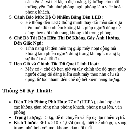
cách êm ái và tiết kiệm điện năng, lý tưởng cho môi
trường yên tĩnh như phòng ngủ, phòng làm việc hoặc
phòng khách.
Cảnh Báo Mức Độ Ô Nhiễm Bằng Đèn LED:
Hệ thống đèn LED thông minh thay đổi màu sắc dựa
trên mức độ ô nhiễm không khí, giúp người dùng dễ
dàng theo dõi tình trạng không khí trong phòng.
Chế Độ Tắt Đèn Hiển Thị Để Không Gây Ảnh Hưởng
Đến Giấc Ngủ:
Tính năng tắt đèn hiển thị giúp máy hoạt động mà
không làm phiền người dùng trong khi ngủ, mang lại
sự thoải mái tối đa.
Hẹn Giờ và Chỉnh Tốc Độ Quạt Linh Hoạt:
Máy có 4 chế độ hẹn giờ và tùy chỉnh tốc độ quạt, giúp
người dùng dễ dàng kiểm soát máy theo nhu cầu sử
dụng, từ lọc nhanh đến chế độ tiết kiệm năng lượng.
Thông Số Kỹ Thuật:
Diện Tích Phòng Phù Hợp
: 77 m² (HEPA), phù hợp cho
các không gian rộng như phòng khách, phòng ngủ lớn, văn
phòng.
Trọng Lượng
: 15 kg, dễ di chuyển và lắp đặt tại nhiều vị trí.
Kích Thước
: 361 x 210 x 1,074 (mm), thiết kế nhỏ gọn, sang
trọng, phù hợp với mọi không gian nội thất.