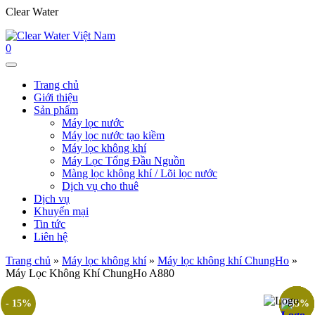
Clear Water
0
Trang chủ
Giới thiệu
Sản phẩm
Máy lọc nước
Máy lọc nước tạo kiềm
Máy lọc không khí
Máy Lọc Tổng Đầu Nguồn
Màng lọc không khí / Lõi lọc nước
Dịch vụ cho thuê
Dịch vụ
Khuyến mại
Tin tức
Liên hệ
Trang chủ
»
Máy lọc không khí
»
Máy lọc không khí ChungHo
»
Máy Lọc Không Khí ChungHo A880
- 15%
- 35%
- 10%
- 30%
- 15%
- 45%