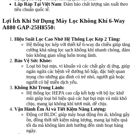
Lắp Ráp Tại Việt Nam
: Đảm bảo chất lượng sản xuất theo
tiêu chuẩn quốc tế.
Lợi Ích Khi Sử Dụng Máy Lọc Không Khí 6-Way
A880 GAP-25H8550:
Hiệu Suất Lọc Cao Nhờ Hệ Thống Lọc Kép 2 Tầng:
Hệ thống lọc kép với thiết kế 6-way đa chiều giúp tăng
cường khả năng lọc sạch không khí nhanh chóng, đảm
bảo không gian sống luôn trong lành.
Bảo Vệ Sức Khỏe:
Loại bỏ bụi mịn, vi khuẩn và các chất gây dị ứng, giúp
ngăn ngừa các bệnh về đường hô hấp, đặc biệt quan
trọng cho những gia đình có trẻ nhỏ, người già hoặc
người có hệ miễn dịch yếu.
Không Khí Trong Lành:
Hệ thống lọc HEPA cao cấp kết hợp với bộ lọc khử
mùi giúp loại bỏ hiệu quả các hạt bụi mịn và mùi khó
chịu, mang lại không khí tươi mát, dễ chịu.
Vận Hành Êm Ái và Tiết Kiệm Năng Lượng:
Động cơ BLDC giúp máy hoạt động êm ái, không gây
ồn, đồng thời tiết kiệm năng lượng, mang lại hiệu quả
tối đa mà không làm ảnh hưởng đến sinh hoạt hàng
ngày.