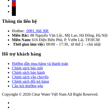
youtube
tiktok
Thông tin liên hệ
Hotline:
0981.368.308
Miền Bắc:
88 Nguyễn Văn Lộc, Mộ Lao, Hà Đông, Hà Nội
Miền Nam:
616 Điện Biên Phủ, P. Vườn Lài, TP.HCM
Thời gian làm việc:
08:00 – 17:30, từ thứ 2 – chủ nhật
Hỗ trợ khách hàng
Hướng dẫn mua hàng và thanh toán
Chính sách bảo mật
Chính sách bảo hành
Chính sách vận chuyển
Chính sách đổi trả hàng
Câu hỏi thường gặp
Copyright © 2026 Clear Water Việt Nam All Right Reserved.