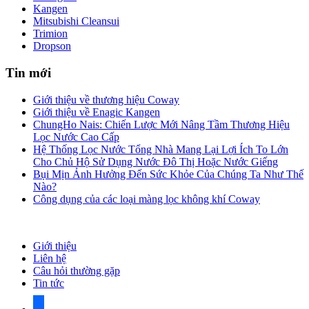
Kangen
Mitsubishi Cleansui
Trimion
Dropson
Tin mới
Giới thiệu về thương hiệu Coway
Giới thiệu về Enagic Kangen
ChungHo Nais: Chiến Lược Mới Nâng Tầm Thương Hiệu
Lọc Nước Cao Cấp
Hệ Thống Lọc Nước Tổng Nhà Mang Lại Lợi Ích To Lớn
Cho Chủ Hộ Sử Dụng Nước Đô Thị Hoặc Nước Giếng
Bụi Mịn Ảnh Hưởng Đến Sức Khỏe Của Chúng Ta Như Thế
Nào?
Công dụng của các loại màng lọc không khí Coway
Giới thiệu
Liên hệ
Câu hỏi thường gặp
Tin tức
facebook