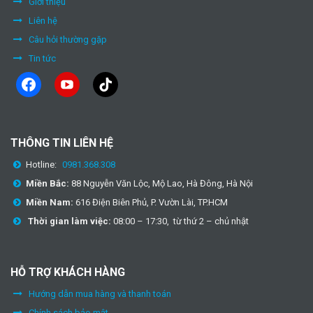
Giới thiệu
Liên hệ
Câu hỏi thường gặp
Tin tức
facebook
youtube
tiktok
THÔNG TIN LIÊN HỆ
Hotline:
0981.368.308
Miền Bắc:
88 Nguyễn Văn Lộc, Mộ Lao, Hà Đông, Hà Nội
Miền Nam:
616 Điện Biên Phủ, P. Vườn Lài, TP.HCM
Thời gian làm việc:
08:00 – 17:30, từ thứ 2 – chủ nhật
HỖ TRỢ KHÁCH HÀNG
Hướng dẫn mua hàng và thanh toán
Chính sách bảo mật