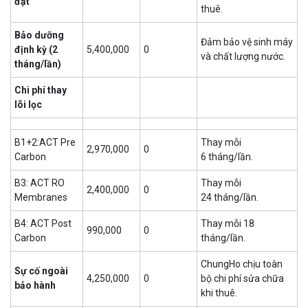
đặt
thuê.
Bảo dưỡng
Đảm bảo vệ sinh máy
định kỳ (2
5,400,000
0
và chất lượng nước.
tháng/lần)
Chi phí thay
lõi lọc
B1+2:ACT Pre
Thay mỗi
2,970,000
0
Carbon
6 tháng/lần.
B3: ACT RO
Thay mỗi
2,400,000
0
Membranes
24 tháng/lần.
B4: ACT Post
Thay mỗi 18
990,000
0
Carbon
tháng/lần.
ChungHo chịu toàn
Sự cố ngoài
4,250,000
0
bộ chi phí sửa chữa
bảo hành
khi thuê.