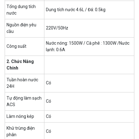
Tổng dung tích
Dung tích nước 4.6L / Đá: 0.5kg
nước
Nguồn điện yêu
220V/50Hz
cầu
Nước nóng: 1500W / Cà phê : 1300W /Nước
Công suất
lạnh: 0.6A
2. Chức Năng
Chính
Tuần hoàn nước
Có
24H
Tự động làm sạch
Có
ACS
Làm nóng kép
Có
Khử trùng điện
Có
phân