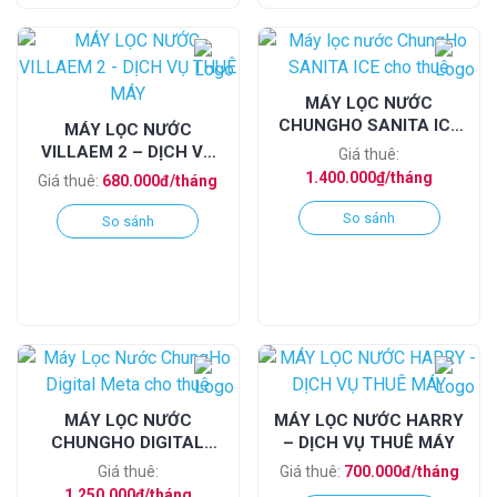
MÁY LỌC NƯỚC
CHUNGHO SANITA ICE
MÁY LỌC NƯỚC
CHO THUÊ
VILLAEM 2 – DỊCH VỤ
Giá thuê:
THUÊ MÁY
1.400.000₫/tháng
Giá thuê:
680.000đ/tháng
So sánh
So sánh
MÁY LỌC NƯỚC
MÁY LỌC NƯỚC HARRY
CHUNGHO DIGITAL
– DỊCH VỤ THUÊ MÁY
META CHO THUÊ
Giá thuê:
Giá thuê:
700.000đ/tháng
1.250.000₫/tháng