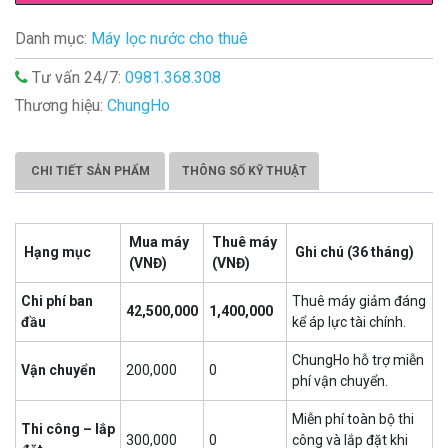
Danh mục:
Máy lọc nước cho thuê
Tư vấn 24/7:
0981.368.308
Thương hiệu:
ChungHo
CHI TIẾT SẢN PHẨM
THÔNG SỐ KỸ THUẬT
Mua máy
Thuê máy
Hạng mục
Ghi chú (36 tháng)
(VNĐ)
(VNĐ)
Chi phí ban
Thuê máy giảm đáng
42,500,000
1,400,000
đầu
kể áp lực tài chính.
ChungHo hỗ trợ miễn
Vận chuyển
200,000
0
phí vận chuyển.
Miễn phí toàn bộ thi
Thi công – lắp
300,000
0
công và lắp đặt khi