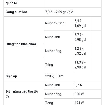
quốc tế
Công suất lọc
7,9 ℓ ~ 2,09 gal/giờ
6,4 ℓ ~
Nước thường
1,69 gal
3,7 ℓ ~
Nước lạnh
0,98 gal
Dung tích bình chứa
1,2 ℓ ~
Nước nóng
0,32 gal
11,3 ℓ ~
Tổng
2,99 gal
Điện áp
220 V, 50 Hz
Nước lạnh
0,7 A
Điện năng tiêu thụ tối
Nước nóng
320 W
đa
Tổng
474 W