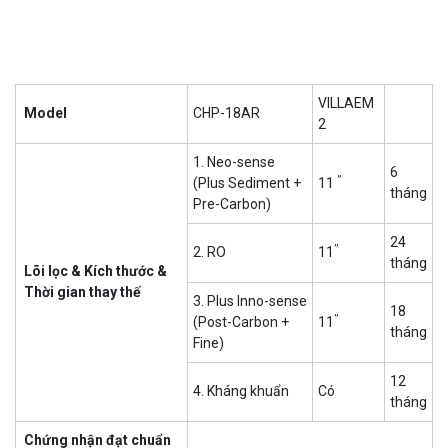
VILLAEM
Model
CHP-18AR
2
1. Neo-sense
6
”
(Plus Sediment +
11
tháng
Pre-Carbon)
24
”
2. RO
11
tháng
Lõi lọc & Kích thước &
Thời gian thay thế
3. Plus Inno-sense
18
”
(Post-Carbon +
11
tháng
Fine)
12
4. Kháng khuẩn
Có
tháng
Chứng nhận đạt chuẩn