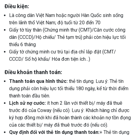
Điều kiện:
Là công dân Việt Nam hoặc người Hàn Quốc sinh sống
trên lãnh thổ Việt Nam; độ tuổi từ 20 đến 70
Giấy tờ tùy thân (Chứng minh thư (CMT)/Căn cước công
dân (CCCD)/Hộ chiếu/ Thẻ tạm trú) phải còn hiệu lực tối
thiểu 6 tháng
Giấy tờ chứng minh cư trú tại địa chỉ lắp đặt (CMT/
CCCD/ Sổ hộ khẩu/ Hóa đơn tiện ích…)
Điều khoản thanh toán:
Thanh toán qua hình thức:
thẻ tín dụng. Lưu ý: Thẻ tín
dụng phải còn hiệu lực tối thiểu 180 ngày, kể từ thời điểm
thanh toán đầu tiên.
Lịch sử nợ cước:
ít hơn 2 lần với thiết bị/ máy đã thuê
trước đó của Coway (nếu có). Lưu ý: Khách hàng chỉ được
ký hợp đồng mới khi đã hoàn thành các khoản nợ tồn đọng
của các thiết bị/ máy đã thuê trước đó (nếu có).
Quy định đối với thẻ tín dụng thanh toán:
+ Thẻ tín dụng