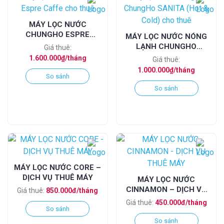
MÁY LỌC NƯỚC
CHUNGHO ESPRE
MÁY LỌC NƯỚC NÓNG
CAFFE CHO THUÊ
LẠNH CHUNGHO
Giá thuê:
SANITA (HOT & COLD)
1.600.000₫/tháng
Giá thuê:
CHO THUÊ
1.000.000₫/tháng
So sánh
So sánh
MÁY LỌC NƯỚC CORE –
DỊCH VỤ THUÊ MÁY
MÁY LỌC NƯỚC
CINNAMON – DỊCH VỤ
Giá thuê:
850.000đ/tháng
THUÊ MÁY
Giá thuê:
450.000đ/tháng
So sánh
So sánh